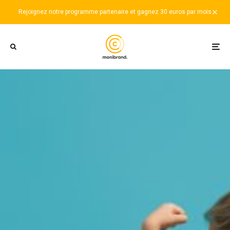
Rejoignez notre programme partenaire et gagnez 30 euros par mois