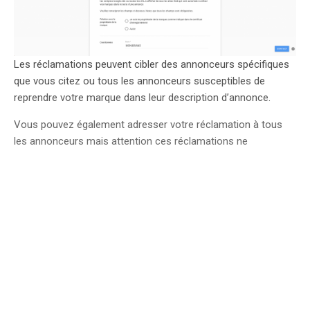
Les réclamations peuvent cibler des annonceurs spécifiques
que vous citez ou tous les annonceurs susceptibles de
reprendre votre marque dans leur description d’annonce.
Vous pouvez également adresser votre réclamation à tous
les annonceurs mais attention ces réclamations ne
s’appliquent pas aux annonces textuelles sur le réseau search
de Google.
Le formulaire vous permet également d’autoriser uniquement
certains comptes Google Ads à utiliser votre marque,
notamment des revendeurs.
Une fois votre formulaire rempli, vous recevrez une réponse
de Google qui ne s’engage pas sur les délais. Compte tenu du
contexte actuel et du nombre de sollicitations, Google précise