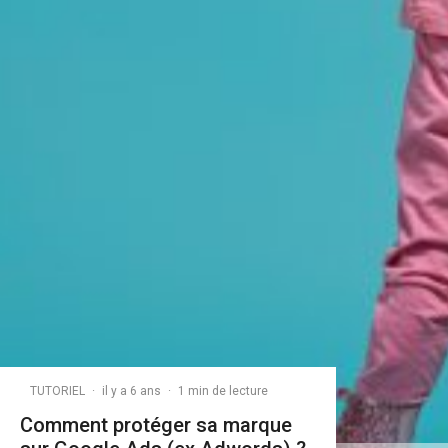
TUTORIEL
·
il y a 6 ans
·
1 min de lecture
Comment protéger sa marque