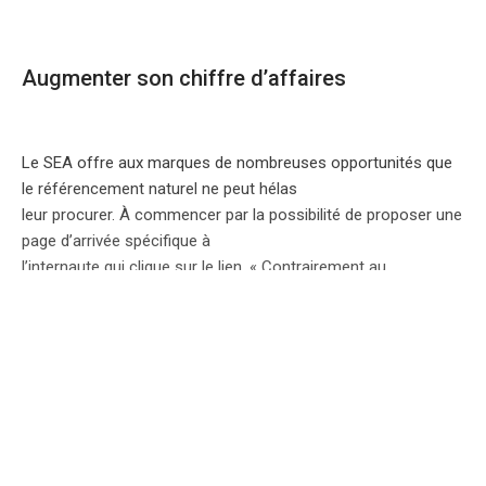
Augmenter son chiffre d’affaires
Le SEA offre aux marques de nombreuses opportunités que
le référencement naturel ne peut hélas
leur procurer. À commencer par la possibilité de proposer une
page d’arrivée spécifique à
l’internaute qui clique sur le lien. « Contrairement au
référencement naturel, qui envoie vers la page
d’accueil du site, en SEA je peux choisir d’afficher une page
d’arrivée précise, liée à l’opération, ce qui
augmente sensiblement les taux de conversion », explique le
président de Labelium.
La personnalisation du message et de la landing page par
rapport à l’actualité du site est également
un atout majeur du référencement payant. « Même si vous