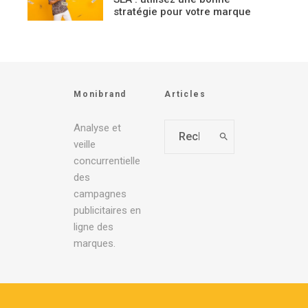
stratégie pour votre marque
Monibrand
Articles
Analyse et
veille
concurrentielle
des
campagnes
publicitaires en
ligne des
marques.