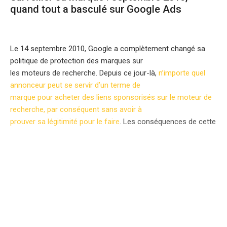
quand tout a basculé sur Google Ads
Le 14 septembre 2010, Google a complètement changé sa
politique de protection des marques sur
les moteurs de recherche. Depuis ce jour-là,
n’importe quel
annonceur peut se servir d’un terme de
marque pour acheter des liens sponsorisés sur le moteur de
recherche, par conséquent sans avoir à
prouver sa légitimité pour le faire
. Les conséquences de cette
décision n’ont pas tardé à se faire
sentir : une recrudescence significative de la compétition sur
les termes de nombreuses marques et
bien d’autres dérives que nous verrons plus loin dans cet
article.
Cette mesure, totalement contraire au principe de la propriété
intellectuelle, s’explique par une